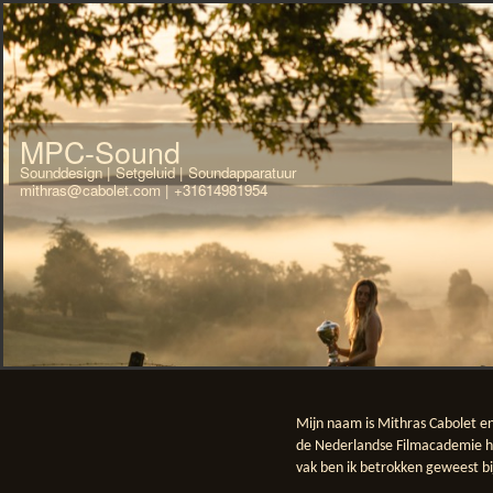
MPC-Sound
Sounddesign | Setgeluid | Soundapparatuur
mithras@cabolet.com | +31614981954
Mijn naam is Mithras Cabolet e
de Nederlandse Filmacademie heb
vak ben ik betrokken geweest bi