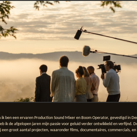
n ik ben een ervaren Production Sound Mixer en Boom Operator, gevestigd in De
 ik de afgelopen jaren mijn passie voor geluid verder ontwikkeld en verfijnd. Do
j een groot aantal projecten, waaronder films, documentaires, commercials, en