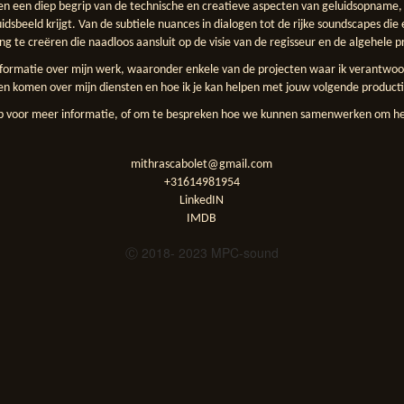
en een diep begrip van de technische en creatieve aspecten van geluidsopname, z
idsbeeld krijgt. Van de subtiele nuances in dialogen tot de rijke soundscapes die
ng te creëren die naadloos aansluit op de visie van de regisseur en de algehele p
nformatie over mijn werk, waaronder enkele van de projecten waar ik verantwoo
en komen over mijn diensten en hoe ik je kan helpen met jouw volgende producti
 voor meer informatie, of om te bespreken hoe we kunnen samenwerken om het 
mithrascabolet@gmail.com
+31614981954
LinkedIN
IMDB
Ⓒ 2018- 2023 MPC-sound